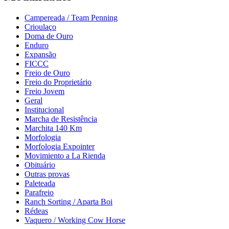
Campereada / Team Penning
Crioulaço
Doma de Ouro
Enduro
Expansão
FICCC
Freio de Ouro
Freio do Proprietário
Freio Jovem
Geral
Institucional
Marcha de Resistência
Marchita 140 Km
Morfologia
Morfologia Expointer
Movimiento a La Rienda
Obituário
Outras provas
Paleteada
Parafreio
Ranch Sorting / Aparta Boi
Rédeas
Vaquero / Working Cow Horse