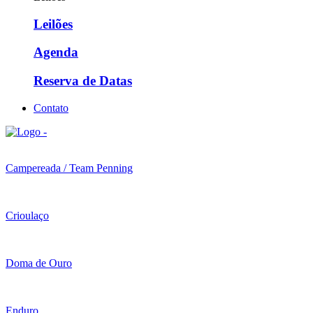
Leilões
Agenda
Reserva de Datas
Contato
Campereada / Team Penning
Crioulaço
Doma de Ouro
Enduro