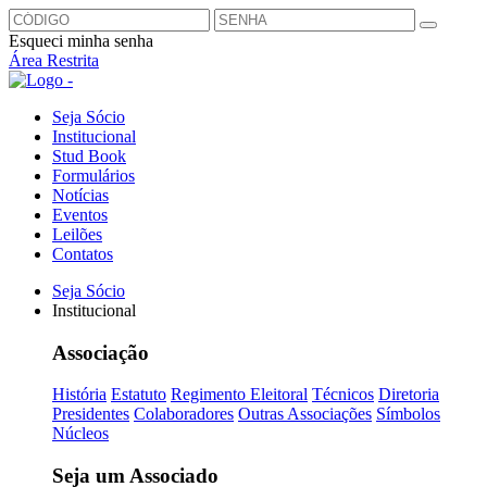
Esqueci minha senha
Área Restrita
Seja Sócio
Institucional
Stud Book
Formulários
Notícias
Eventos
Leilões
Contatos
Seja Sócio
Institucional
Associação
História
Estatuto
Regimento Eleitoral
Técnicos
Diretoria
Presidentes
Colaboradores
Outras Associações
Símbolos
Núcleos
Seja um Associado