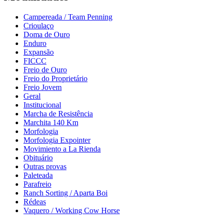
Campereada / Team Penning
Crioulaço
Doma de Ouro
Enduro
Expansão
FICCC
Freio de Ouro
Freio do Proprietário
Freio Jovem
Geral
Institucional
Marcha de Resistência
Marchita 140 Km
Morfologia
Morfologia Expointer
Movimiento a La Rienda
Obituário
Outras provas
Paleteada
Parafreio
Ranch Sorting / Aparta Boi
Rédeas
Vaquero / Working Cow Horse