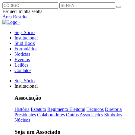
Esqueci minha senha
Área Restrita
Seja Sócio
Institucional
Stud Book
Formulários
Notícias
Eventos
Leilões
Contatos
Seja Sócio
Institucional
Associação
História
Estatuto
Regimento Eleitoral
Técnicos
Diretoria
Presidentes
Colaboradores
Outras Associações
Símbolos
Núcleos
Seja um Associado