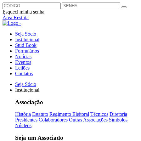
Esqueci minha senha
Área Restrita
Seja Sócio
Institucional
Stud Book
Formulários
Notícias
Eventos
Leilões
Contatos
Seja Sócio
Institucional
Associação
História
Estatuto
Regimento Eleitoral
Técnicos
Diretoria
Presidentes
Colaboradores
Outras Associações
Símbolos
Núcleos
Seja um Associado