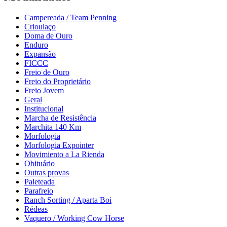
Campereada / Team Penning
Crioulaço
Doma de Ouro
Enduro
Expansão
FICCC
Freio de Ouro
Freio do Proprietário
Freio Jovem
Geral
Institucional
Marcha de Resistência
Marchita 140 Km
Morfologia
Morfologia Expointer
Movimiento a La Rienda
Obituário
Outras provas
Paleteada
Parafreio
Ranch Sorting / Aparta Boi
Rédeas
Vaquero / Working Cow Horse