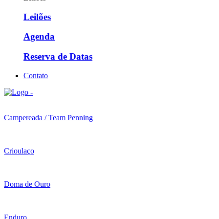
Leilões
Agenda
Reserva de Datas
Contato
Campereada / Team Penning
Crioulaço
Doma de Ouro
Enduro