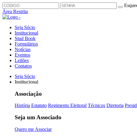
Esquec
Área Restrita
Seja Sócio
Institucional
Stud Book
Formulários
Notícias
Eventos
Leilões
Contatos
Seja Sócio
Institucional
Associação
História
Estatuto
Regimento Eleitoral
Técnicos
Diretoria
Presid
Seja um Associado
Quero me Associar