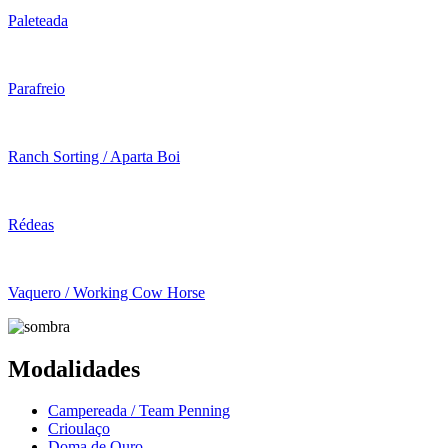
Paleteada
Parafreio
Ranch Sorting / Aparta Boi
Rédeas
Vaquero / Working Cow Horse
Modalidades
Campereada / Team Penning
Crioulaço
Doma de Ouro