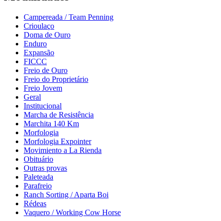
Campereada / Team Penning
Crioulaço
Doma de Ouro
Enduro
Expansão
FICCC
Freio de Ouro
Freio do Proprietário
Freio Jovem
Geral
Institucional
Marcha de Resistência
Marchita 140 Km
Morfologia
Morfologia Expointer
Movimiento a La Rienda
Obituário
Outras provas
Paleteada
Parafreio
Ranch Sorting / Aparta Boi
Rédeas
Vaquero / Working Cow Horse