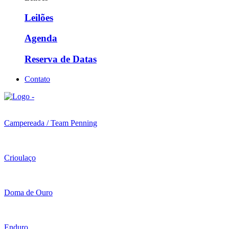
Leilões
Agenda
Reserva de Datas
Contato
Campereada / Team Penning
Crioulaço
Doma de Ouro
Enduro