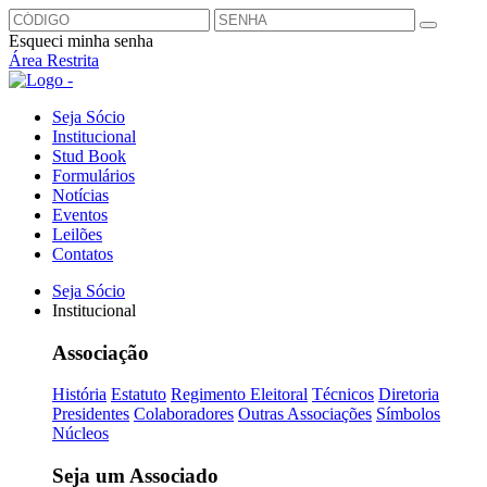
Esqueci minha senha
Área Restrita
Seja Sócio
Institucional
Stud Book
Formulários
Notícias
Eventos
Leilões
Contatos
Seja Sócio
Institucional
Associação
História
Estatuto
Regimento Eleitoral
Técnicos
Diretoria
Presidentes
Colaboradores
Outras Associações
Símbolos
Núcleos
Seja um Associado