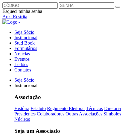
Esqueci minha senha
Área Restrita
Seja Sócio
Institucional
Stud Book
Formulários
Notícias
Eventos
Leilões
Contatos
Seja Sócio
Institucional
Associação
História
Estatuto
Regimento Eleitoral
Técnicos
Diretoria
Presidentes
Colaboradores
Outras Associações
Símbolos
Núcleos
Seja um Associado