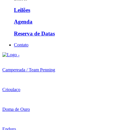
Leilões
Agenda
Reserva de Datas
Contato
Campereada / Team Penning
Crioulaço
Doma de Ouro
Enduro