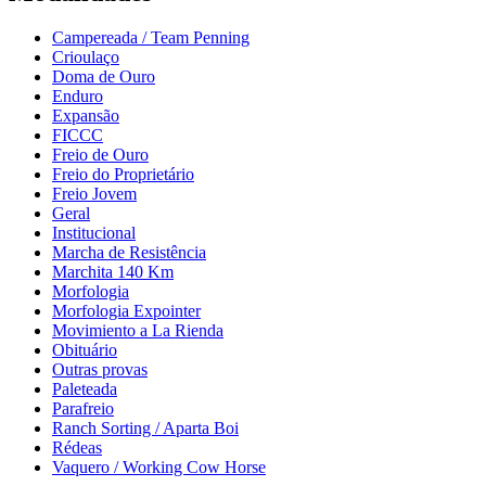
Campereada / Team Penning
Crioulaço
Doma de Ouro
Enduro
Expansão
FICCC
Freio de Ouro
Freio do Proprietário
Freio Jovem
Geral
Institucional
Marcha de Resistência
Marchita 140 Km
Morfologia
Morfologia Expointer
Movimiento a La Rienda
Obituário
Outras provas
Paleteada
Parafreio
Ranch Sorting / Aparta Boi
Rédeas
Vaquero / Working Cow Horse