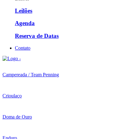
Leilões
Agenda
Reserva de Datas
Contato
Campereada / Team Penning
Crioulaço
Doma de Ouro
Enduro