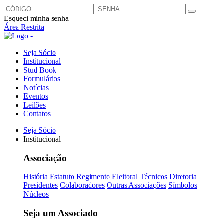
Esqueci minha senha
Área Restrita
Seja Sócio
Institucional
Stud Book
Formulários
Notícias
Eventos
Leilões
Contatos
Seja Sócio
Institucional
Associação
História
Estatuto
Regimento Eleitoral
Técnicos
Diretoria
Presidentes
Colaboradores
Outras Associações
Símbolos
Núcleos
Seja um Associado