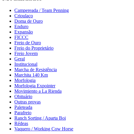
Campereada / Team Penning
Crioulaço
Doma de Ouro
Enduro
Expansão
FICCC
Freio de Ouro
Freio do Proprietário
Freio Jovem
Geral
Institucional
Marcha de Resistência
Marchita 140 Km
Morfologia
Morfologia Expointer
Movimiento a La Rienda
Obituário
Outras provas
Paleteada
Parafreio
Ranch Sorting / Aparta Boi
Rédeas
Vaquero / Working Cow Horse