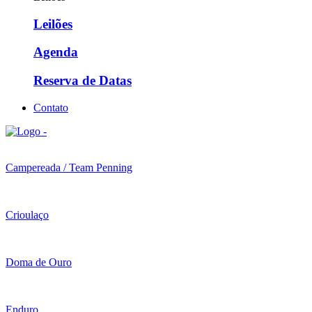
Leilões
Agenda
Reserva de Datas
Contato
Campereada / Team Penning
Crioulaço
Doma de Ouro
Enduro