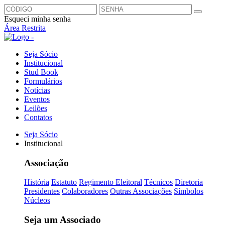
Esqueci minha senha
Área Restrita
Seja Sócio
Institucional
Stud Book
Formulários
Notícias
Eventos
Leilões
Contatos
Seja Sócio
Institucional
Associação
História
Estatuto
Regimento Eleitoral
Técnicos
Diretoria
Presidentes
Colaboradores
Outras Associações
Símbolos
Núcleos
Seja um Associado