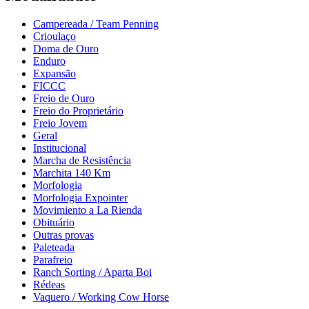
Campereada / Team Penning
Crioulaço
Doma de Ouro
Enduro
Expansão
FICCC
Freio de Ouro
Freio do Proprietário
Freio Jovem
Geral
Institucional
Marcha de Resistência
Marchita 140 Km
Morfologia
Morfologia Expointer
Movimiento a La Rienda
Obituário
Outras provas
Paleteada
Parafreio
Ranch Sorting / Aparta Boi
Rédeas
Vaquero / Working Cow Horse