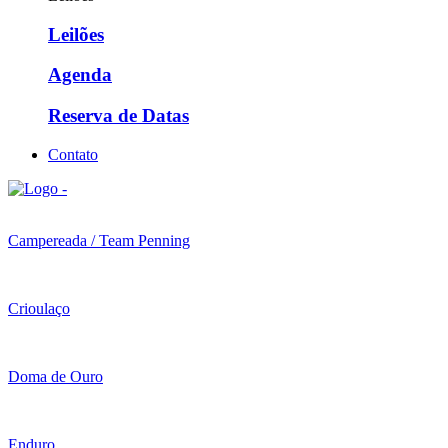
Leilões
Agenda
Reserva de Datas
Contato
Campereada / Team Penning
Crioulaço
Doma de Ouro
Enduro