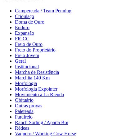
Campereada / Team Penning
Crioulaço
Doma de Ouro
Enduro
Expansão
FICCC
Freio de Ouro
Freio do Proprietário
Freio Jovem
Geral
Institucional
Marcha de Resistência
Marchita 140 Km
Morfologia
Morfologia Expointer
Movimiento a La Rienda
Obituário
Outras provas
Paleteada
Parafreio
Ranch Sorting / Aparta Boi
Rédeas
Vaquero / Working Cow Horse