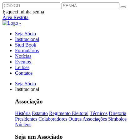
Esqueci minha senha
Área Restrita
Seja Sócio
Institucional
Stud Book
Formulários
Notícias
Eventos
Leilões
Contatos
Seja Sócio
Institucional
Associação
História
Estatuto
Regimento Eleitoral
Técnicos
Diretoria
Presidentes
Colaboradores
Outras Associações
Símbolos
Núcleos
Seja um Associado