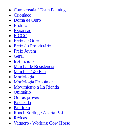
Campereada / Team Penning
Crioulaço
Doma de Ouro
Enduro
Expansão
FICCC
Freio de Ouro
Freio do Proprietário
Freio Jovem
Geral
Institucional
Marcha de Resistência
Marchita 140 Km
Morfologia
Morfologia Expointer
Movimiento a La Rienda
Obituário
Outras provas
Paleteada
Parafreio
Ranch Sorting / Aparta Boi
Rédeas
Vaquero / Working Cow Horse