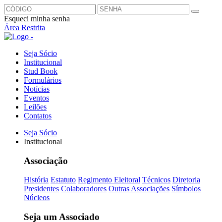
Esqueci minha senha
Área Restrita
Seja Sócio
Institucional
Stud Book
Formulários
Notícias
Eventos
Leilões
Contatos
Seja Sócio
Institucional
Associação
História
Estatuto
Regimento Eleitoral
Técnicos
Diretoria
Presidentes
Colaboradores
Outras Associações
Símbolos
Núcleos
Seja um Associado