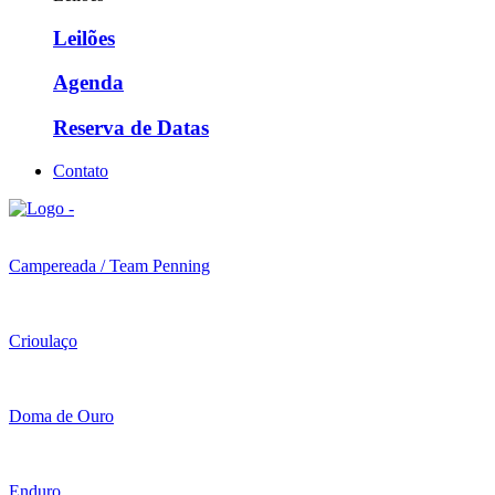
Leilões
Agenda
Reserva de Datas
Contato
Campereada / Team Penning
Crioulaço
Doma de Ouro
Enduro