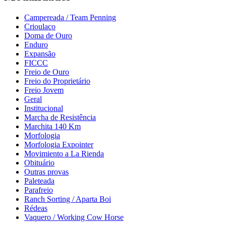
Campereada / Team Penning
Crioulaço
Doma de Ouro
Enduro
Expansão
FICCC
Freio de Ouro
Freio do Proprietário
Freio Jovem
Geral
Institucional
Marcha de Resistência
Marchita 140 Km
Morfologia
Morfologia Expointer
Movimiento a La Rienda
Obituário
Outras provas
Paleteada
Parafreio
Ranch Sorting / Aparta Boi
Rédeas
Vaquero / Working Cow Horse