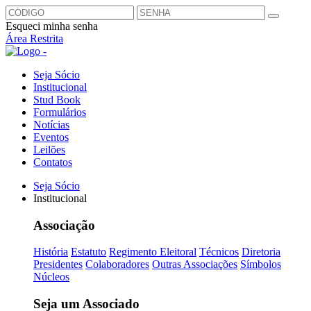
Esqueci minha senha
Área Restrita
Seja Sócio
Institucional
Stud Book
Formulários
Notícias
Eventos
Leilões
Contatos
Seja Sócio
Institucional
Associação
História
Estatuto
Regimento Eleitoral
Técnicos
Diretoria
Presidentes
Colaboradores
Outras Associações
Símbolos
Núcleos
Seja um Associado