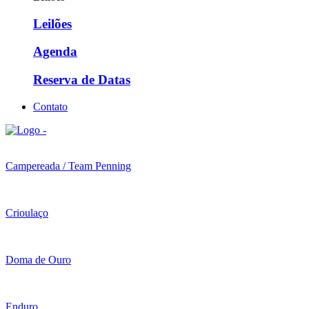
Leilões
Agenda
Reserva de Datas
Contato
Campereada / Team Penning
Crioulaço
Doma de Ouro
Enduro