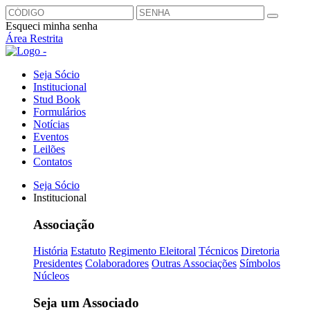
Esqueci minha senha
Área Restrita
Seja Sócio
Institucional
Stud Book
Formulários
Notícias
Eventos
Leilões
Contatos
Seja Sócio
Institucional
Associação
História
Estatuto
Regimento Eleitoral
Técnicos
Diretoria
Presidentes
Colaboradores
Outras Associações
Símbolos
Núcleos
Seja um Associado