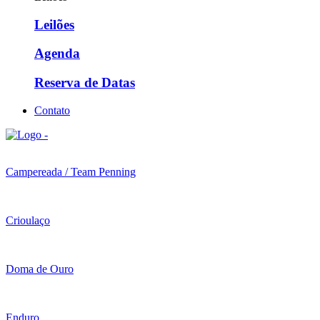
Leilões
Agenda
Reserva de Datas
Contato
Campereada / Team Penning
Crioulaço
Doma de Ouro
Enduro