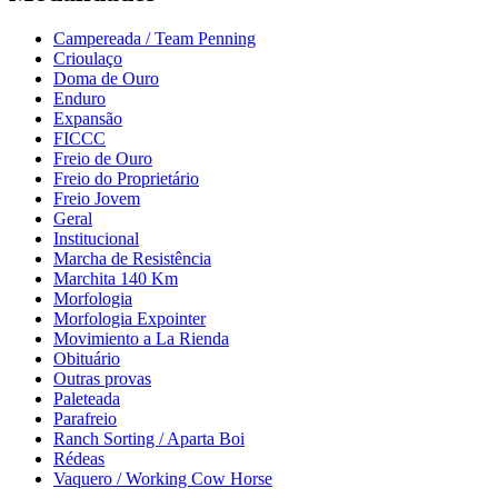
Campereada / Team Penning
Crioulaço
Doma de Ouro
Enduro
Expansão
FICCC
Freio de Ouro
Freio do Proprietário
Freio Jovem
Geral
Institucional
Marcha de Resistência
Marchita 140 Km
Morfologia
Morfologia Expointer
Movimiento a La Rienda
Obituário
Outras provas
Paleteada
Parafreio
Ranch Sorting / Aparta Boi
Rédeas
Vaquero / Working Cow Horse