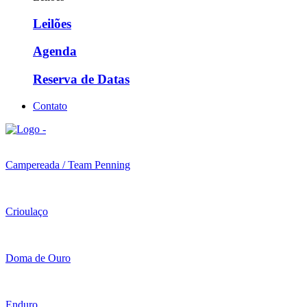
Leilões
Agenda
Reserva de Datas
Contato
Campereada / Team Penning
Crioulaço
Doma de Ouro
Enduro