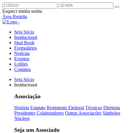
Esqueci minha senha
Área Restrita
Seja Sócio
Institucional
Stud Book
Formulários
Notícias
Eventos
Leilões
Contatos
Seja Sócio
Institucional
Associação
História
Estatuto
Regimento Eleitoral
Técnicos
Diretoria
Presidentes
Colaboradores
Outras Associações
Símbolos
Núcleos
Seja um Associado