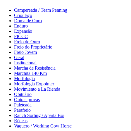
Campereada / Team Penning
Crioulaço
Doma de Ouro
Enduro
Expansão
FICCC
Freio de Ouro
Freio do Proprietário
Freio Jovem
Geral
Institucional
Marcha de Resistência
Marchita 140 Km
Morfologia
Morfologia Expointer
Movimiento a La Rienda
Obituário
Outras provas
Paleteada
Parafreio
Ranch Sorting / Aparta Boi
Rédeas
Vaquero / Working Cow Horse