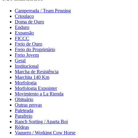
Campereada / Team Penning
Crioulaço
Doma de Ouro
Enduro
Expansão
FICCC
Freio de Ouro
Freio do Proprietário
Freio Jovem
Geral
Institucional
Marcha de Resistência
Marchita 140 Km
Morfologia
Morfologia Expointer
Movimiento a La Rienda
Obituário
Outras provas
Paleteada
Parafreio
Ranch Sorting / Aparta Boi
Rédeas
Vaquero / Working Cow Horse