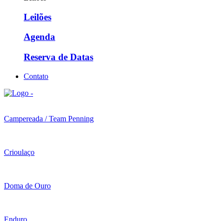
Leilões
Agenda
Reserva de Datas
Contato
Campereada / Team Penning
Crioulaço
Doma de Ouro
Enduro