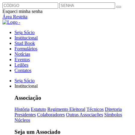
Esqueci minha senha
Área Restrita
Seja Sócio
Institucional
Stud Book
Formulários
Notícias
Eventos
Leilões
Contatos
Seja Sócio
Institucional
Associação
História
Estatuto
Regimento Eleitoral
Técnicos
Diretoria
Presidentes
Colaboradores
Outras Associações
Símbolos
Núcleos
Seja um Associado