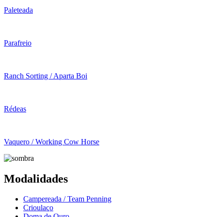
Paleteada
Parafreio
Ranch Sorting / Aparta Boi
Rédeas
Vaquero / Working Cow Horse
Modalidades
Campereada / Team Penning
Crioulaço
Doma de Ouro