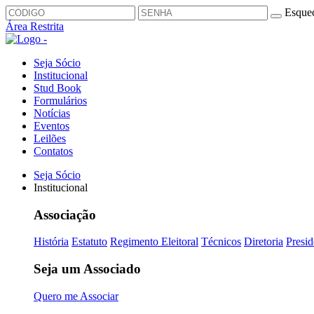
Esquec
Área Restrita
Seja Sócio
Institucional
Stud Book
Formulários
Notícias
Eventos
Leilões
Contatos
Seja Sócio
Institucional
Associação
História
Estatuto
Regimento Eleitoral
Técnicos
Diretoria
Presid
Seja um Associado
Quero me Associar