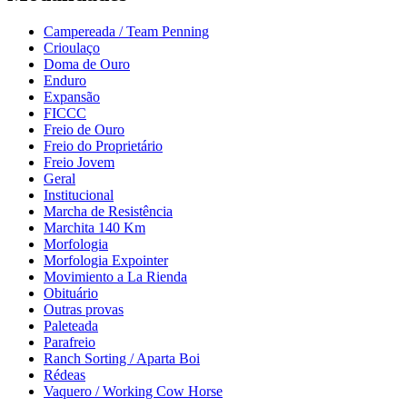
Campereada / Team Penning
Crioulaço
Doma de Ouro
Enduro
Expansão
FICCC
Freio de Ouro
Freio do Proprietário
Freio Jovem
Geral
Institucional
Marcha de Resistência
Marchita 140 Km
Morfologia
Morfologia Expointer
Movimiento a La Rienda
Obituário
Outras provas
Paleteada
Parafreio
Ranch Sorting / Aparta Boi
Rédeas
Vaquero / Working Cow Horse