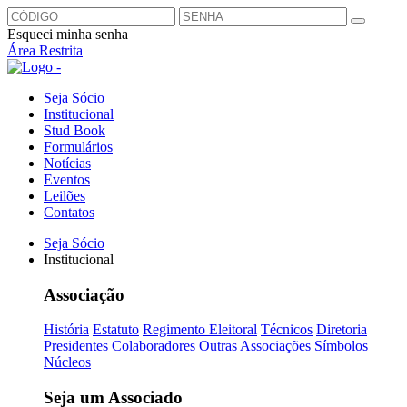
Esqueci minha senha
Área Restrita
Seja Sócio
Institucional
Stud Book
Formulários
Notícias
Eventos
Leilões
Contatos
Seja Sócio
Institucional
Associação
História
Estatuto
Regimento Eleitoral
Técnicos
Diretoria
Presidentes
Colaboradores
Outras Associações
Símbolos
Núcleos
Seja um Associado