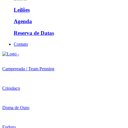
Leilões
Agenda
Reserva de Datas
Contato
Campereada / Team Penning
Crioulaço
Doma de Ouro
Enduro