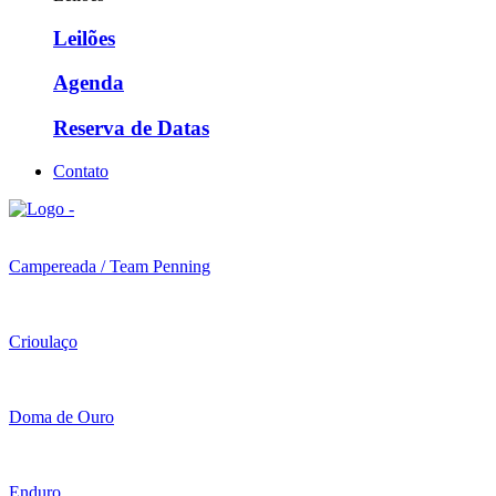
Leilões
Agenda
Reserva de Datas
Contato
Campereada / Team Penning
Crioulaço
Doma de Ouro
Enduro