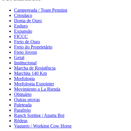
Campereada / Team Penning
Crioulaço
Doma de Ouro
Enduro
Expansão
FICCC
Freio de Ouro
Freio do Proprietário
Freio Jovem
Geral
Institucional
Marcha de Resistência
Marchita 140 Km
Morfologia
Morfologia Expointer
Movimiento a La Rienda
Obituário
Outras provas
Paleteada
Parafreio
Ranch Sorting / Aparta Boi
Rédeas
Vaquero / Working Cow Horse