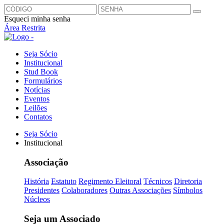
Esqueci minha senha
Área Restrita
Seja Sócio
Institucional
Stud Book
Formulários
Notícias
Eventos
Leilões
Contatos
Seja Sócio
Institucional
Associação
História
Estatuto
Regimento Eleitoral
Técnicos
Diretoria
Presidentes
Colaboradores
Outras Associações
Símbolos
Núcleos
Seja um Associado