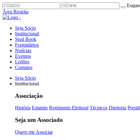
Esquec
Área Restrita
Seja Sócio
Institucional
Stud Book
Formulários
Notícias
Eventos
Leilões
Contatos
Seja Sócio
Institucional
Associação
História
Estatuto
Regimento Eleitoral
Técnicos
Diretoria
Presid
Seja um Associado
Quero me Associar