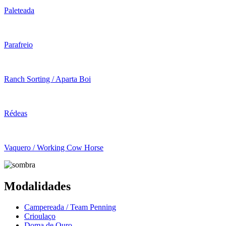
Paleteada
Parafreio
Ranch Sorting / Aparta Boi
Rédeas
Vaquero / Working Cow Horse
Modalidades
Campereada / Team Penning
Crioulaço
Doma de Ouro