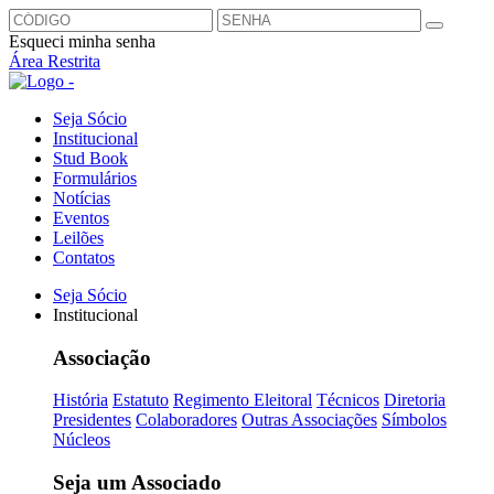
Esqueci minha senha
Área Restrita
Seja Sócio
Institucional
Stud Book
Formulários
Notícias
Eventos
Leilões
Contatos
Seja Sócio
Institucional
Associação
História
Estatuto
Regimento Eleitoral
Técnicos
Diretoria
Presidentes
Colaboradores
Outras Associações
Símbolos
Núcleos
Seja um Associado