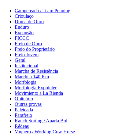
Campereada / Team Penning
Crioulaço
Doma de Ouro
Enduro
Expansão
FICCC
Freio de Ouro
Freio do Proprietário
Freio Jovem
Geral
Institucional
Marcha de Resistência
Marchita 140 Km
Morfologia
Morfologia Expointer
Movimiento a La Rienda
Obituário
Outras provas
Paleteada
Parafreio
Ranch Sorting / Aparta Boi
Rédeas
Vaquero / Working Cow Horse