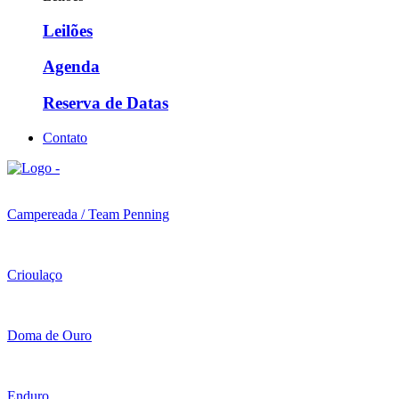
Leilões
Agenda
Reserva de Datas
Contato
Campereada / Team Penning
Crioulaço
Doma de Ouro
Enduro