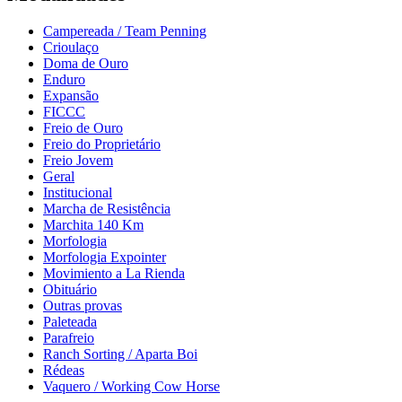
Campereada / Team Penning
Crioulaço
Doma de Ouro
Enduro
Expansão
FICCC
Freio de Ouro
Freio do Proprietário
Freio Jovem
Geral
Institucional
Marcha de Resistência
Marchita 140 Km
Morfologia
Morfologia Expointer
Movimiento a La Rienda
Obituário
Outras provas
Paleteada
Parafreio
Ranch Sorting / Aparta Boi
Rédeas
Vaquero / Working Cow Horse