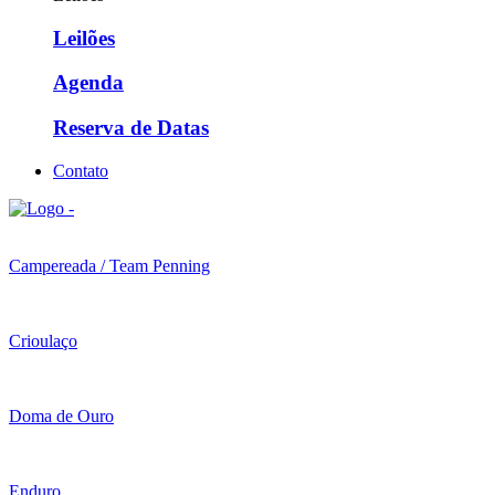
Leilões
Agenda
Reserva de Datas
Contato
Campereada / Team Penning
Crioulaço
Doma de Ouro
Enduro