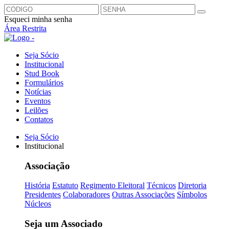
Esqueci minha senha
Área Restrita
Seja Sócio
Institucional
Stud Book
Formulários
Notícias
Eventos
Leilões
Contatos
Seja Sócio
Institucional
Associação
História
Estatuto
Regimento Eleitoral
Técnicos
Diretoria
Presidentes
Colaboradores
Outras Associações
Símbolos
Núcleos
Seja um Associado