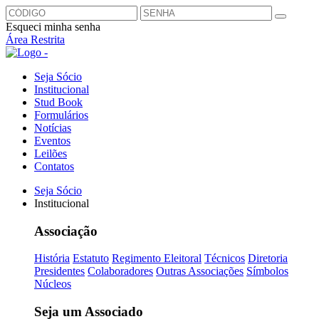
Esqueci minha senha
Área Restrita
Seja Sócio
Institucional
Stud Book
Formulários
Notícias
Eventos
Leilões
Contatos
Seja Sócio
Institucional
Associação
História
Estatuto
Regimento Eleitoral
Técnicos
Diretoria
Presidentes
Colaboradores
Outras Associações
Símbolos
Núcleos
Seja um Associado