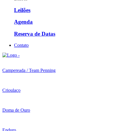
Leilões
Agenda
Reserva de Datas
Contato
Campereada / Team Penning
Crioulaço
Doma de Ouro
Enduro