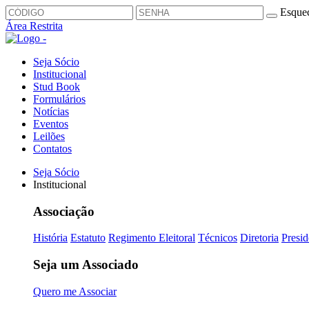
Esquec
Área Restrita
Seja Sócio
Institucional
Stud Book
Formulários
Notícias
Eventos
Leilões
Contatos
Seja Sócio
Institucional
Associação
História
Estatuto
Regimento Eleitoral
Técnicos
Diretoria
Presid
Seja um Associado
Quero me Associar