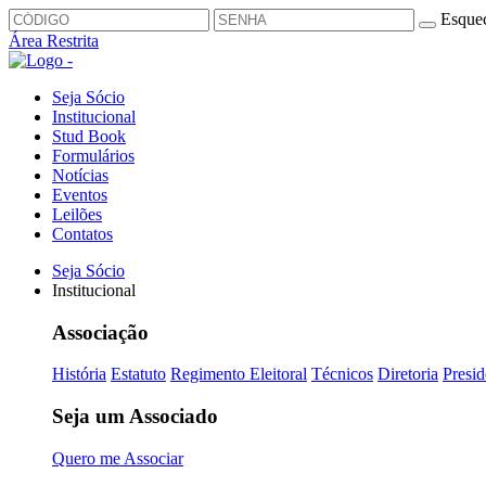
Esquec
Área Restrita
Seja Sócio
Institucional
Stud Book
Formulários
Notícias
Eventos
Leilões
Contatos
Seja Sócio
Institucional
Associação
História
Estatuto
Regimento Eleitoral
Técnicos
Diretoria
Presid
Seja um Associado
Quero me Associar