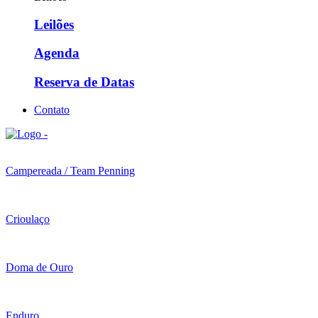
Leilões
Agenda
Reserva de Datas
Contato
Campereada / Team Penning
Crioulaço
Doma de Ouro
Enduro