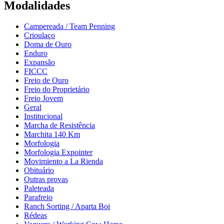
Modalidades
Campereada / Team Penning
Crioulaço
Doma de Ouro
Enduro
Expansão
FICCC
Freio de Ouro
Freio do Proprietário
Freio Jovem
Geral
Institucional
Marcha de Resistência
Marchita 140 Km
Morfologia
Morfologia Expointer
Movimiento a La Rienda
Obituário
Outras provas
Paleteada
Parafreio
Ranch Sorting / Aparta Boi
Rédeas