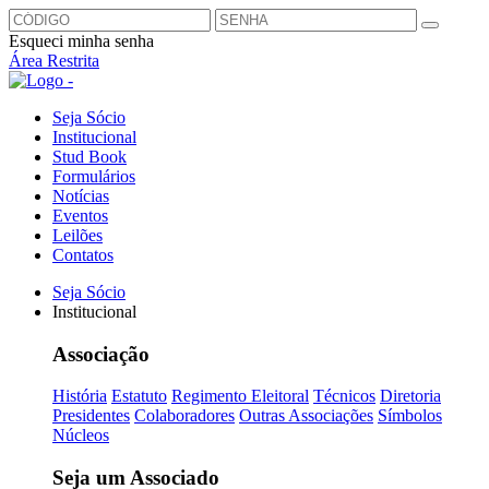
Esqueci minha senha
Área Restrita
Seja Sócio
Institucional
Stud Book
Formulários
Notícias
Eventos
Leilões
Contatos
Seja Sócio
Institucional
Associação
História
Estatuto
Regimento Eleitoral
Técnicos
Diretoria
Presidentes
Colaboradores
Outras Associações
Símbolos
Núcleos
Seja um Associado