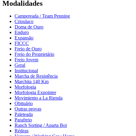
Modalidades
Campereada / Team Penning
Crioulaço
Doma de Ouro
Enduro
Expansão
FICCC
Freio de Ouro
Freio do Proprietário
Freio Jovem
Geral
Institucional
Marcha de Resistência
Marchita 140 Km
Morfologia
Morfologia Expointer
Movimiento a La Rienda
Obituário
Outras provas
Paleteada
Parafreio
Ranch Sorting / Aparta Boi
Rédeas