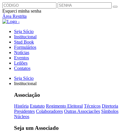
Esqueci minha senha
Área Restrita
Seja Sócio
Institucional
Stud Book
Formulários
Notícias
Eventos
Leilões
Contatos
Seja Sócio
Institucional
Associação
História
Estatuto
Regimento Eleitoral
Técnicos
Diretoria
Presidentes
Colaboradores
Outras Associações
Símbolos
Núcleos
Seja um Associado