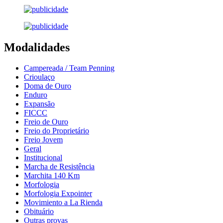
Modalidades
Campereada / Team Penning
Crioulaço
Doma de Ouro
Enduro
Expansão
FICCC
Freio de Ouro
Freio do Proprietário
Freio Jovem
Geral
Institucional
Marcha de Resistência
Marchita 140 Km
Morfologia
Morfologia Expointer
Movimiento a La Rienda
Obituário
Outras provas