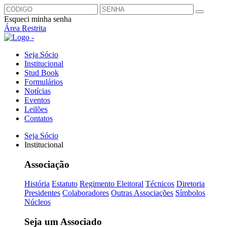
Esqueci minha senha
Área Restrita
Seja Sócio
Institucional
Stud Book
Formulários
Notícias
Eventos
Leilões
Contatos
Seja Sócio
Institucional
Associação
História
Estatuto
Regimento Eleitoral
Técnicos
Diretoria
Presidentes
Colaboradores
Outras Associações
Símbolos
Núcleos
Seja um Associado