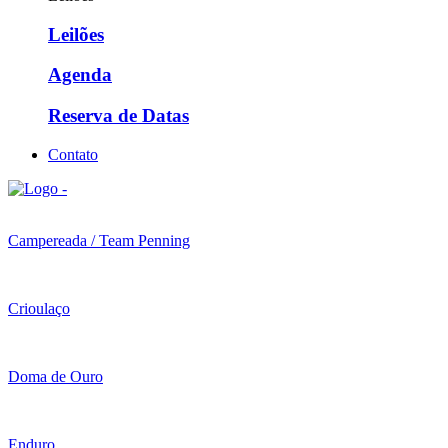
Leilões
Agenda
Reserva de Datas
Contato
Campereada / Team Penning
Crioulaço
Doma de Ouro
Enduro