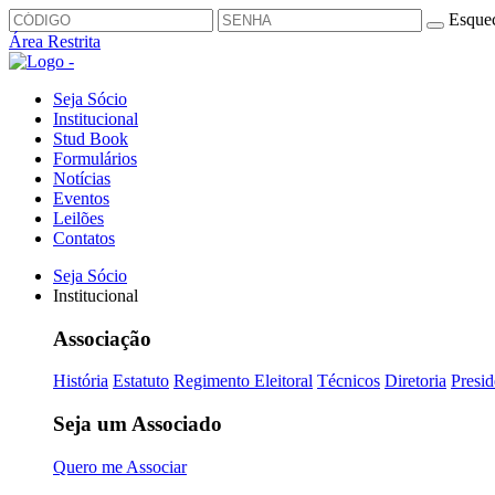
Esquec
Área Restrita
Seja Sócio
Institucional
Stud Book
Formulários
Notícias
Eventos
Leilões
Contatos
Seja Sócio
Institucional
Associação
História
Estatuto
Regimento Eleitoral
Técnicos
Diretoria
Presid
Seja um Associado
Quero me Associar