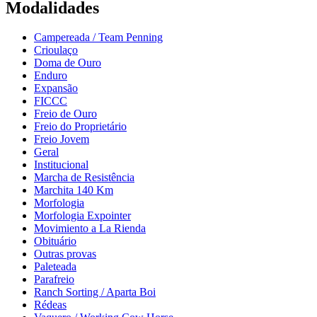
Modalidades
Campereada / Team Penning
Crioulaço
Doma de Ouro
Enduro
Expansão
FICCC
Freio de Ouro
Freio do Proprietário
Freio Jovem
Geral
Institucional
Marcha de Resistência
Marchita 140 Km
Morfologia
Morfologia Expointer
Movimiento a La Rienda
Obituário
Outras provas
Paleteada
Parafreio
Ranch Sorting / Aparta Boi
Rédeas