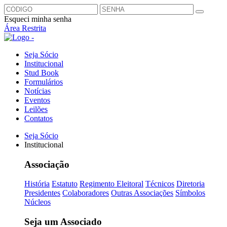
Esqueci minha senha
Área Restrita
Seja Sócio
Institucional
Stud Book
Formulários
Notícias
Eventos
Leilões
Contatos
Seja Sócio
Institucional
Associação
História
Estatuto
Regimento Eleitoral
Técnicos
Diretoria
Presidentes
Colaboradores
Outras Associações
Símbolos
Núcleos
Seja um Associado