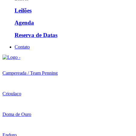
Leilões
Agenda
Reserva de Datas
Contato
Campereada / Team Penning
Crioulaço
Doma de Ouro
Enduro