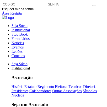
Esqueci minha senha
Área Restrita
Seja Sócio
Institucional
Stud Book
Formulários
Notícias
Eventos
Leilões
Contatos
Seja Sócio
Institucional
Associação
História
Estatuto
Regimento Eleitoral
Técnicos
Diretoria
Presidentes
Colaboradores
Outras Associações
Símbolos
Núcleos
Seja um Associado