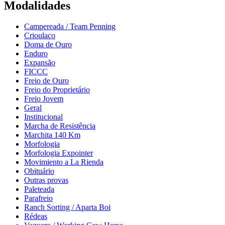
Modalidades
Campereada / Team Penning
Crioulaço
Doma de Ouro
Enduro
Expansão
FICCC
Freio de Ouro
Freio do Proprietário
Freio Jovem
Geral
Institucional
Marcha de Resistência
Marchita 140 Km
Morfologia
Morfologia Expointer
Movimiento a La Rienda
Obituário
Outras provas
Paleteada
Parafreio
Ranch Sorting / Aparta Boi
Rédeas