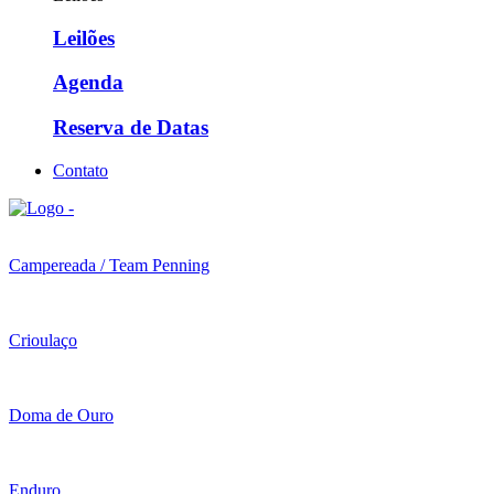
Leilões
Agenda
Reserva de Datas
Contato
Campereada / Team Penning
Crioulaço
Doma de Ouro
Enduro