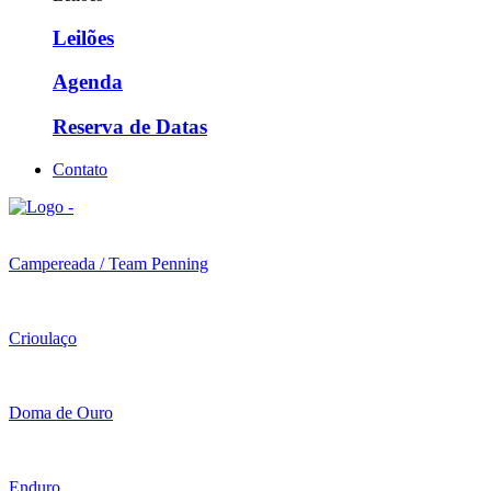
Leilões
Agenda
Reserva de Datas
Contato
Campereada / Team Penning
Crioulaço
Doma de Ouro
Enduro