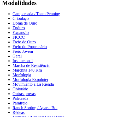
Modalidades
Campereada / Team Penning
Crioulaço
Doma de Ouro
Enduro
Expansão
FICCC
Freio de Ouro
Freio do Proprietário
Freio Jovem
Geral
Institucional
Marcha de Resistência
Marchita 140 Km
Morfologia
Morfologia Expointer
Movimiento a La Rienda
Obituário
Outras provas
Paleteada
Parafreio
Ranch Sorting / Aparta Boi
Rédeas