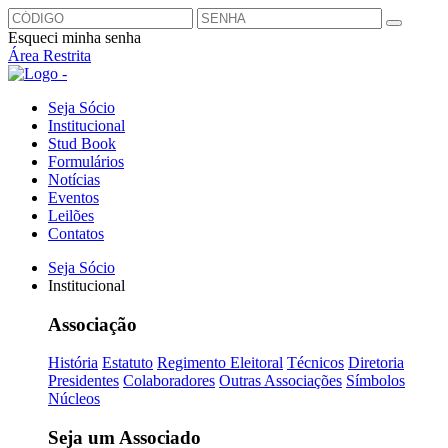
Esqueci minha senha
Área Restrita
Seja Sócio
Institucional
Stud Book
Formulários
Notícias
Eventos
Leilões
Contatos
Seja Sócio
Institucional
Associação
História
Estatuto
Regimento Eleitoral
Técnicos
Diretoria
Presidentes
Colaboradores
Outras Associações
Símbolos
Núcleos
Seja um Associado