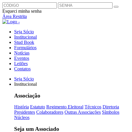
Esqueci minha senha
Área Restrita
Seja Sócio
Institucional
Stud Book
Formulários
Notícias
Eventos
Leilões
Contatos
Seja Sócio
Institucional
Associação
História
Estatuto
Regimento Eleitoral
Técnicos
Diretoria
Presidentes
Colaboradores
Outras Associações
Símbolos
Núcleos
Seja um Associado