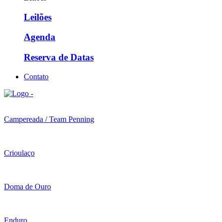
Leilões
Agenda
Reserva de Datas
Contato
Campereada / Team Penning
Crioulaço
Doma de Ouro
Enduro