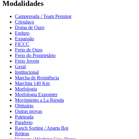
Modalidades
Campereada / Team Penning
Crioulaço
Doma de Ouro
Enduro
Expansão
FICCC
Freio de Ouro
Freio do Proprietário
Freio Jovem
Geral
Institucional
Marcha de Resistência
Marchita 140 Km
Morfologia
Morfologia Expointer
Movimiento a La Rienda
Obituário
Outras provas
Paleteada
Parafreio
Ranch Sorting / Aparta Boi
Rédeas