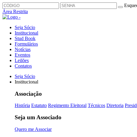
Esquec
Área Restrita
Seja Sócio
Institucional
Stud Book
Formulários
Notícias
Eventos
Leilões
Contatos
Seja Sócio
Institucional
Associação
História
Estatuto
Regimento Eleitoral
Técnicos
Diretoria
Presid
Seja um Associado
Quero me Associar