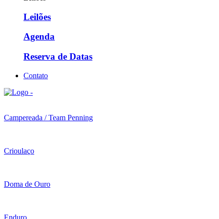
Leilões
Agenda
Reserva de Datas
Contato
Campereada / Team Penning
Crioulaço
Doma de Ouro
Enduro