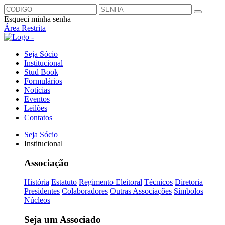
Esqueci minha senha
Área Restrita
Seja Sócio
Institucional
Stud Book
Formulários
Notícias
Eventos
Leilões
Contatos
Seja Sócio
Institucional
Associação
História
Estatuto
Regimento Eleitoral
Técnicos
Diretoria
Presidentes
Colaboradores
Outras Associações
Símbolos
Núcleos
Seja um Associado