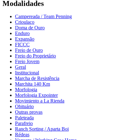
Modalidades
Campereada / Team Penning
Crioulaço
Doma de Ouro
Enduro
Expansão
FICCC
Freio de Ouro
Freio do Proprietário
Freio Jovem
Geral
Institucional
Marcha de Resistência
Marchita 140 Km
Morfologia
Morfologia Expointer
Movimiento a La Rienda
Obituário
Outras provas
Paleteada
Parafreio
Ranch Sorting / Aparta Boi
Rédeas