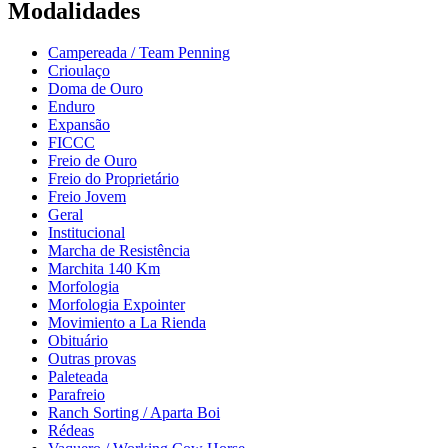
Modalidades
Campereada / Team Penning
Crioulaço
Doma de Ouro
Enduro
Expansão
FICCC
Freio de Ouro
Freio do Proprietário
Freio Jovem
Geral
Institucional
Marcha de Resistência
Marchita 140 Km
Morfologia
Morfologia Expointer
Movimiento a La Rienda
Obituário
Outras provas
Paleteada
Parafreio
Ranch Sorting / Aparta Boi
Rédeas