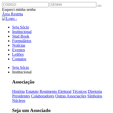
Esqueci minha senha
Área Restrita
Seja Sócio
Institucional
Stud Book
Formulários
Notícias
Eventos
Leilões
Contatos
Seja Sócio
Institucional
Associação
História
Estatuto
Regimento Eleitoral
Técnicos
Diretoria
Presidentes
Colaboradores
Outras Associações
Símbolos
Núcleos
Seja um Associado