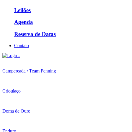
Leilões
Agenda
Reserva de Datas
Contato
Campereada / Team Penning
Crioulaço
Doma de Ouro
Enduro