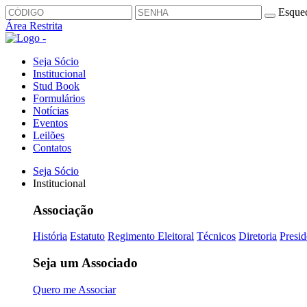
Esquec
Área Restrita
Seja Sócio
Institucional
Stud Book
Formulários
Notícias
Eventos
Leilões
Contatos
Seja Sócio
Institucional
Associação
História
Estatuto
Regimento Eleitoral
Técnicos
Diretoria
Presid
Seja um Associado
Quero me Associar