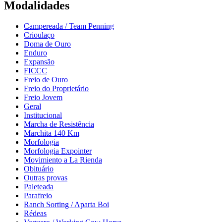
Modalidades
Campereada / Team Penning
Crioulaço
Doma de Ouro
Enduro
Expansão
FICCC
Freio de Ouro
Freio do Proprietário
Freio Jovem
Geral
Institucional
Marcha de Resistência
Marchita 140 Km
Morfologia
Morfologia Expointer
Movimiento a La Rienda
Obituário
Outras provas
Paleteada
Parafreio
Ranch Sorting / Aparta Boi
Rédeas