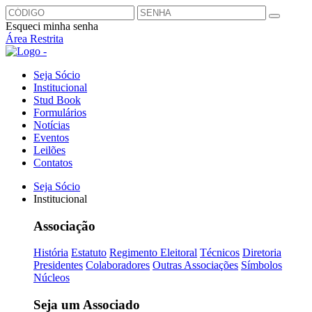
Esqueci minha senha
Área Restrita
Seja Sócio
Institucional
Stud Book
Formulários
Notícias
Eventos
Leilões
Contatos
Seja Sócio
Institucional
Associação
História
Estatuto
Regimento Eleitoral
Técnicos
Diretoria
Presidentes
Colaboradores
Outras Associações
Símbolos
Núcleos
Seja um Associado