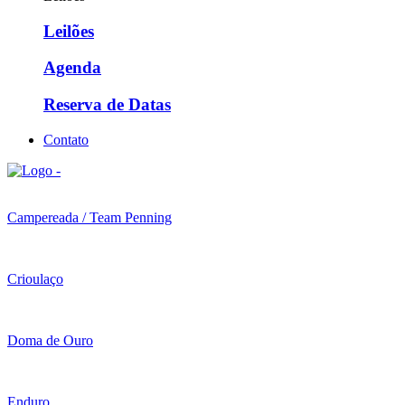
Leilões
Agenda
Reserva de Datas
Contato
Campereada / Team Penning
Crioulaço
Doma de Ouro
Enduro