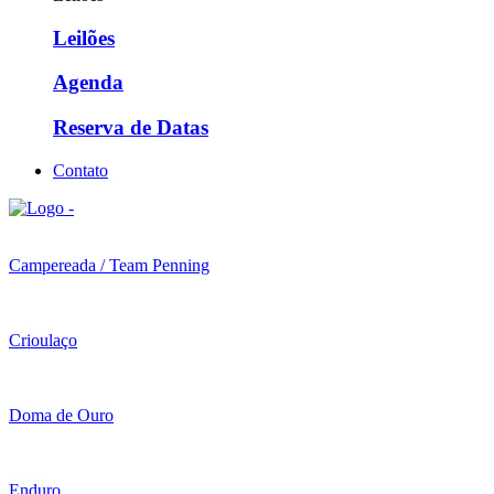
Leilões
Agenda
Reserva de Datas
Contato
Campereada / Team Penning
Crioulaço
Doma de Ouro
Enduro