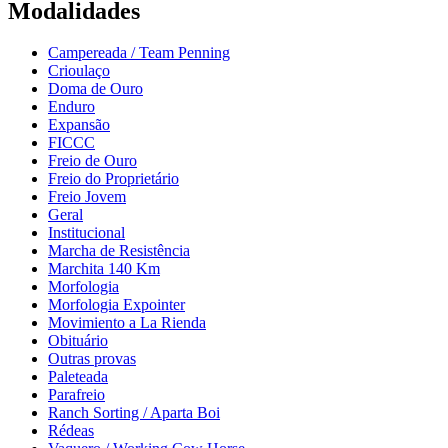
Modalidades
Campereada / Team Penning
Crioulaço
Doma de Ouro
Enduro
Expansão
FICCC
Freio de Ouro
Freio do Proprietário
Freio Jovem
Geral
Institucional
Marcha de Resistência
Marchita 140 Km
Morfologia
Morfologia Expointer
Movimiento a La Rienda
Obituário
Outras provas
Paleteada
Parafreio
Ranch Sorting / Aparta Boi
Rédeas