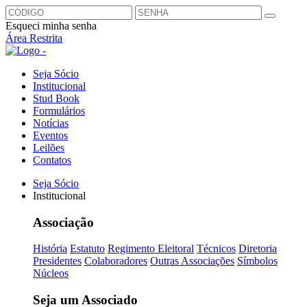
Esqueci minha senha
Área Restrita
Seja Sócio
Institucional
Stud Book
Formulários
Notícias
Eventos
Leilões
Contatos
Seja Sócio
Institucional
Associação
História
Estatuto
Regimento Eleitoral
Técnicos
Diretoria
Presidentes
Colaboradores
Outras Associações
Símbolos
Núcleos
Seja um Associado