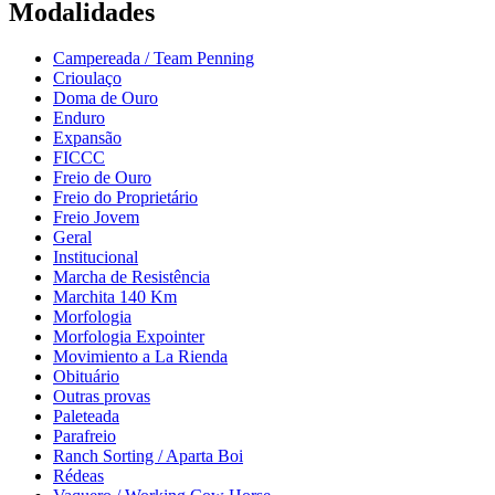
Modalidades
Campereada / Team Penning
Crioulaço
Doma de Ouro
Enduro
Expansão
FICCC
Freio de Ouro
Freio do Proprietário
Freio Jovem
Geral
Institucional
Marcha de Resistência
Marchita 140 Km
Morfologia
Morfologia Expointer
Movimiento a La Rienda
Obituário
Outras provas
Paleteada
Parafreio
Ranch Sorting / Aparta Boi
Rédeas