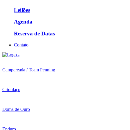
Leilões
Agenda
Reserva de Datas
Contato
Campereada / Team Penning
Crioulaço
Doma de Ouro
Enduro