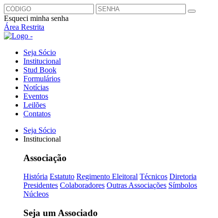
Esqueci minha senha
Área Restrita
Seja Sócio
Institucional
Stud Book
Formulários
Notícias
Eventos
Leilões
Contatos
Seja Sócio
Institucional
Associação
História
Estatuto
Regimento Eleitoral
Técnicos
Diretoria
Presidentes
Colaboradores
Outras Associações
Símbolos
Núcleos
Seja um Associado