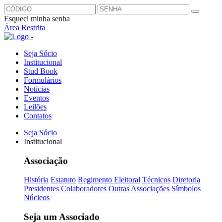
Esqueci minha senha
Área Restrita
Seja Sócio
Institucional
Stud Book
Formulários
Notícias
Eventos
Leilões
Contatos
Seja Sócio
Institucional
Associação
História
Estatuto
Regimento Eleitoral
Técnicos
Diretoria
Presidentes
Colaboradores
Outras Associações
Símbolos
Núcleos
Seja um Associado