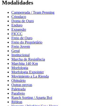
Modalidades
Campereada / Team Penning
Crioulaço
Doma de Ouro
Enduro
Expansão
FICCC
Freio de Ouro
Freio do Proprietário
Freio Jovem
Geral
Institucional
Marcha de Resistência
Marchita 140 Km
Morfologia
Morfologia Expointer
Movimiento a La Rienda
Obituário
Outras provas
Paleteada
Parafreio
Ranch Sorting / Aparta Boi
Rédeas