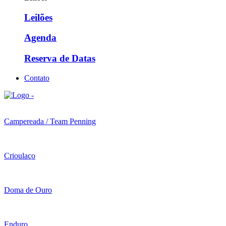
Leilões
Agenda
Reserva de Datas
Contato
Campereada / Team Penning
Crioulaço
Doma de Ouro
Enduro