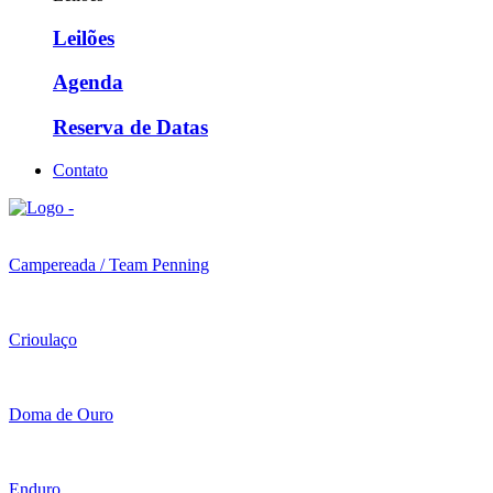
Leilões
Agenda
Reserva de Datas
Contato
Campereada / Team Penning
Crioulaço
Doma de Ouro
Enduro