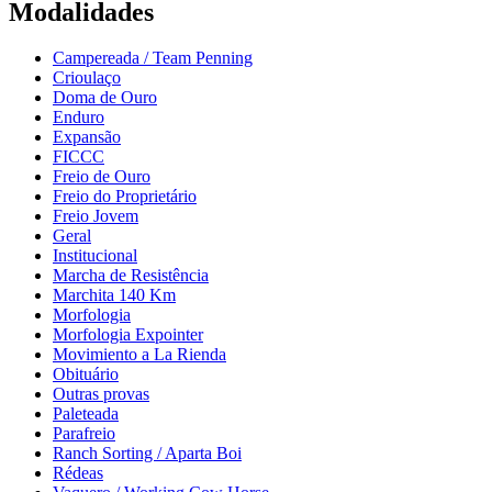
Modalidades
Campereada / Team Penning
Crioulaço
Doma de Ouro
Enduro
Expansão
FICCC
Freio de Ouro
Freio do Proprietário
Freio Jovem
Geral
Institucional
Marcha de Resistência
Marchita 140 Km
Morfologia
Morfologia Expointer
Movimiento a La Rienda
Obituário
Outras provas
Paleteada
Parafreio
Ranch Sorting / Aparta Boi
Rédeas