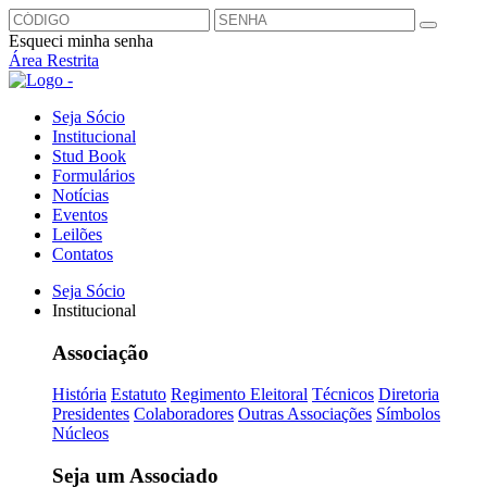
Esqueci minha senha
Área Restrita
Seja Sócio
Institucional
Stud Book
Formulários
Notícias
Eventos
Leilões
Contatos
Seja Sócio
Institucional
Associação
História
Estatuto
Regimento Eleitoral
Técnicos
Diretoria
Presidentes
Colaboradores
Outras Associações
Símbolos
Núcleos
Seja um Associado