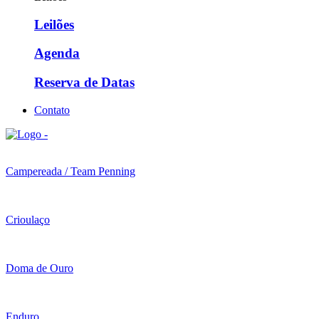
Leilões
Agenda
Reserva de Datas
Contato
Campereada / Team Penning
Crioulaço
Doma de Ouro
Enduro