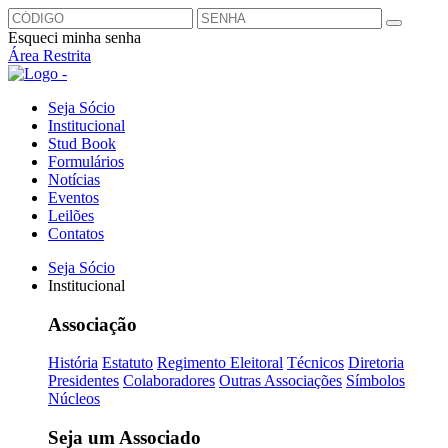
Esqueci minha senha
Área Restrita
Seja Sócio
Institucional
Stud Book
Formulários
Notícias
Eventos
Leilões
Contatos
Seja Sócio
Institucional
Associação
História
Estatuto
Regimento Eleitoral
Técnicos
Diretoria
Presidentes
Colaboradores
Outras Associações
Símbolos
Núcleos
Seja um Associado