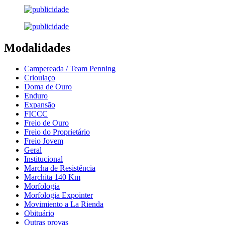
Modalidades
Campereada / Team Penning
Crioulaço
Doma de Ouro
Enduro
Expansão
FICCC
Freio de Ouro
Freio do Proprietário
Freio Jovem
Geral
Institucional
Marcha de Resistência
Marchita 140 Km
Morfologia
Morfologia Expointer
Movimiento a La Rienda
Obituário
Outras provas