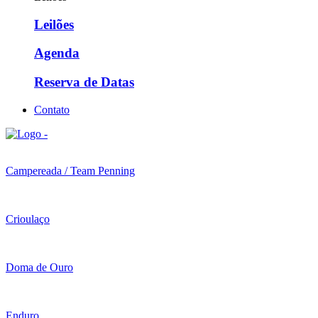
Leilões
Agenda
Reserva de Datas
Contato
Campereada / Team Penning
Crioulaço
Doma de Ouro
Enduro