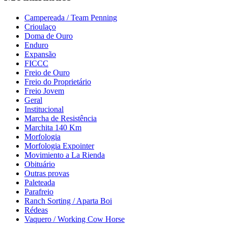
Campereada / Team Penning
Crioulaço
Doma de Ouro
Enduro
Expansão
FICCC
Freio de Ouro
Freio do Proprietário
Freio Jovem
Geral
Institucional
Marcha de Resistência
Marchita 140 Km
Morfologia
Morfologia Expointer
Movimiento a La Rienda
Obituário
Outras provas
Paleteada
Parafreio
Ranch Sorting / Aparta Boi
Rédeas
Vaquero / Working Cow Horse