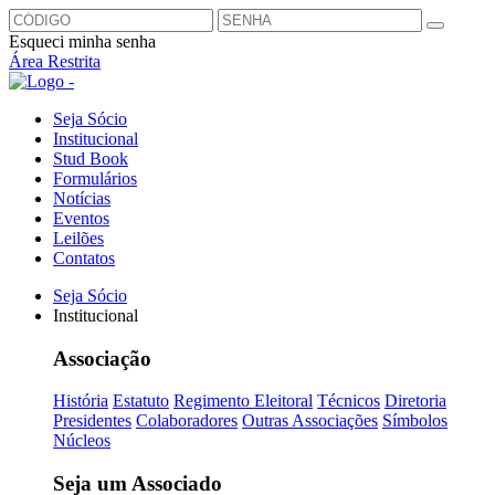
Esqueci minha senha
Área Restrita
Seja Sócio
Institucional
Stud Book
Formulários
Notícias
Eventos
Leilões
Contatos
Seja Sócio
Institucional
Associação
História
Estatuto
Regimento Eleitoral
Técnicos
Diretoria
Presidentes
Colaboradores
Outras Associações
Símbolos
Núcleos
Seja um Associado