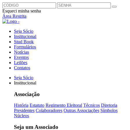
Esqueci minha senha
Área Restrita
Seja Sócio
Institucional
Stud Book
Formulários
Notícias
Eventos
Leilões
Contatos
Seja Sócio
Institucional
Associação
História
Estatuto
Regimento Eleitoral
Técnicos
Diretoria
Presidentes
Colaboradores
Outras Associações
Símbolos
Núcleos
Seja um Associado