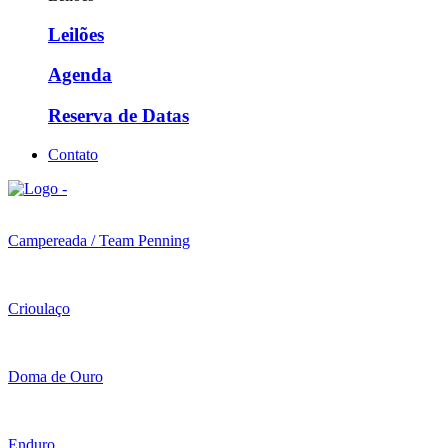
Leilões
Agenda
Reserva de Datas
Contato
Campereada / Team Penning
Crioulaço
Doma de Ouro
Enduro