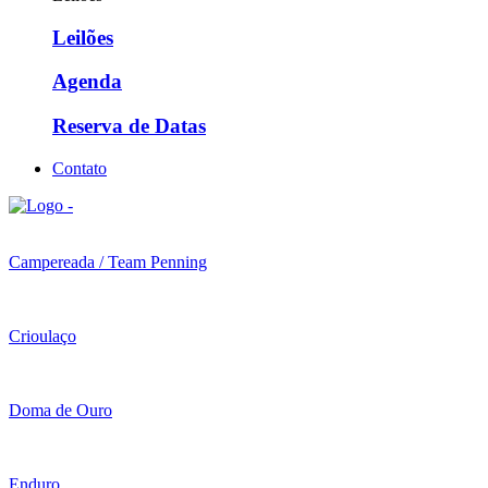
Leilões
Agenda
Reserva de Datas
Contato
Campereada / Team Penning
Crioulaço
Doma de Ouro
Enduro