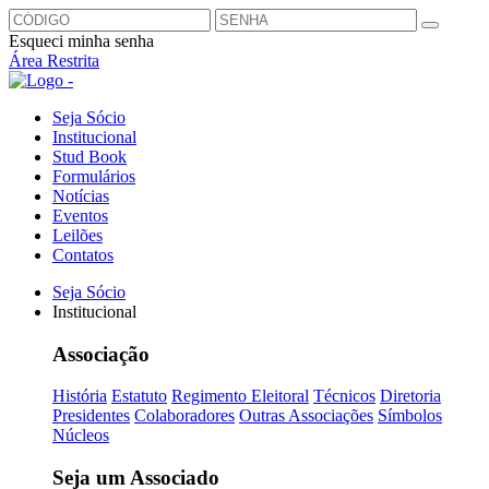
Esqueci minha senha
Área Restrita
Seja Sócio
Institucional
Stud Book
Formulários
Notícias
Eventos
Leilões
Contatos
Seja Sócio
Institucional
Associação
História
Estatuto
Regimento Eleitoral
Técnicos
Diretoria
Presidentes
Colaboradores
Outras Associações
Símbolos
Núcleos
Seja um Associado