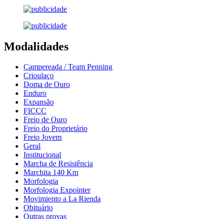
Modalidades
Campereada / Team Penning
Crioulaço
Doma de Ouro
Enduro
Expansão
FICCC
Freio de Ouro
Freio do Proprietário
Freio Jovem
Geral
Institucional
Marcha de Resistência
Marchita 140 Km
Morfologia
Morfologia Expointer
Movimiento a La Rienda
Obituário
Outras provas