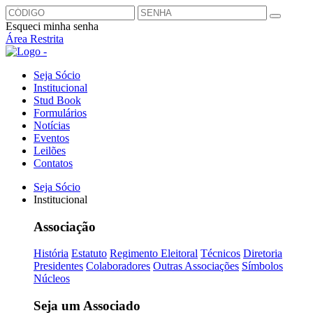
Esqueci minha senha
Área Restrita
Seja Sócio
Institucional
Stud Book
Formulários
Notícias
Eventos
Leilões
Contatos
Seja Sócio
Institucional
Associação
História
Estatuto
Regimento Eleitoral
Técnicos
Diretoria
Presidentes
Colaboradores
Outras Associações
Símbolos
Núcleos
Seja um Associado