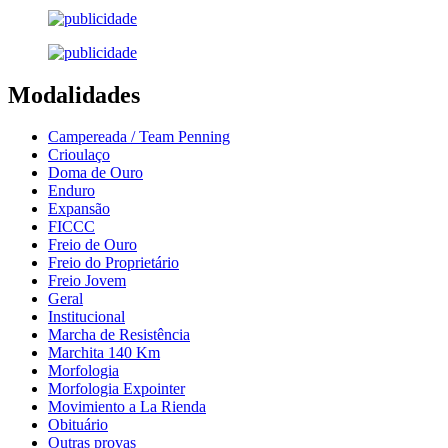
Modalidades
Campereada / Team Penning
Crioulaço
Doma de Ouro
Enduro
Expansão
FICCC
Freio de Ouro
Freio do Proprietário
Freio Jovem
Geral
Institucional
Marcha de Resistência
Marchita 140 Km
Morfologia
Morfologia Expointer
Movimiento a La Rienda
Obituário
Outras provas