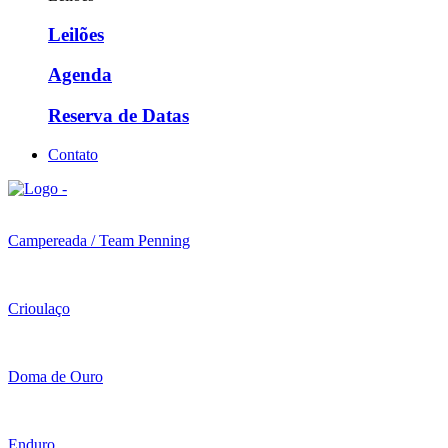
Leilões
Agenda
Reserva de Datas
Contato
Campereada / Team Penning
Crioulaço
Doma de Ouro
Enduro