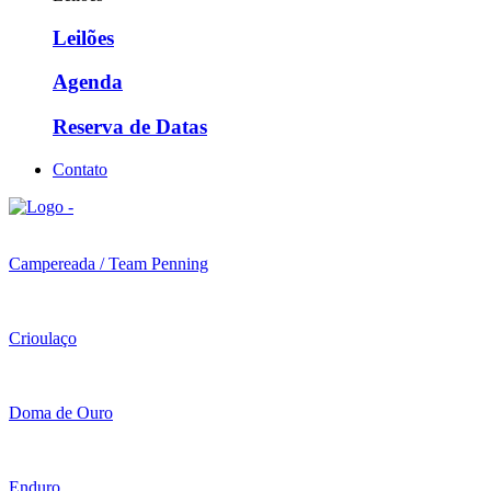
Leilões
Agenda
Reserva de Datas
Contato
Campereada / Team Penning
Crioulaço
Doma de Ouro
Enduro