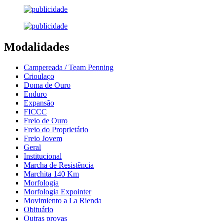
Modalidades
Campereada / Team Penning
Crioulaço
Doma de Ouro
Enduro
Expansão
FICCC
Freio de Ouro
Freio do Proprietário
Freio Jovem
Geral
Institucional
Marcha de Resistência
Marchita 140 Km
Morfologia
Morfologia Expointer
Movimiento a La Rienda
Obituário
Outras provas