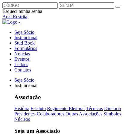
Esqueci minha senha
Área Restrita
Seja Sócio
Institucional
Stud Book
Formulários
Notícias
Eventos
Leilões
Contatos
Seja Sócio
Institucional
Associação
História
Estatuto
Regimento Eleitoral
Técnicos
Diretoria
Presidentes
Colaboradores
Outras Associações
Símbolos
Núcleos
Seja um Associado