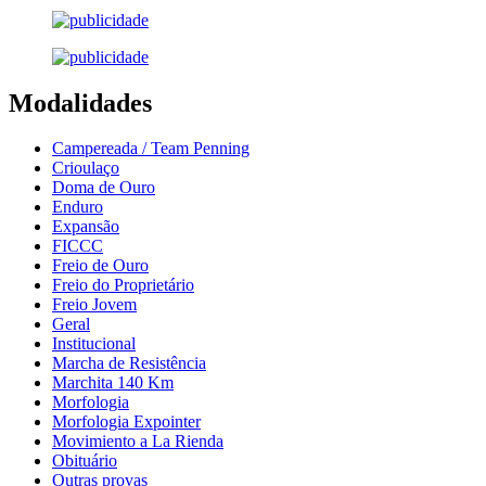
Modalidades
Campereada / Team Penning
Crioulaço
Doma de Ouro
Enduro
Expansão
FICCC
Freio de Ouro
Freio do Proprietário
Freio Jovem
Geral
Institucional
Marcha de Resistência
Marchita 140 Km
Morfologia
Morfologia Expointer
Movimiento a La Rienda
Obituário
Outras provas