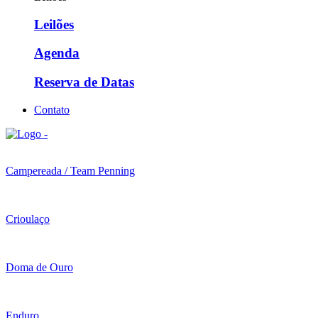
Leilões
Agenda
Reserva de Datas
Contato
Campereada / Team Penning
Crioulaço
Doma de Ouro
Enduro