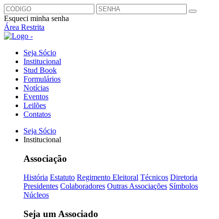
Esqueci minha senha
Área Restrita
Seja Sócio
Institucional
Stud Book
Formulários
Notícias
Eventos
Leilões
Contatos
Seja Sócio
Institucional
Associação
História
Estatuto
Regimento Eleitoral
Técnicos
Diretoria
Presidentes
Colaboradores
Outras Associações
Símbolos
Núcleos
Seja um Associado