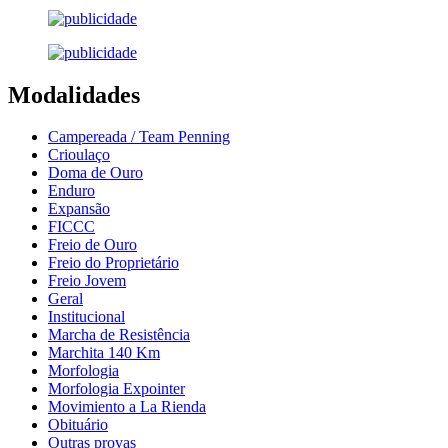
Modalidades
Campereada / Team Penning
Crioulaço
Doma de Ouro
Enduro
Expansão
FICCC
Freio de Ouro
Freio do Proprietário
Freio Jovem
Geral
Institucional
Marcha de Resistência
Marchita 140 Km
Morfologia
Morfologia Expointer
Movimiento a La Rienda
Obituário
Outras provas