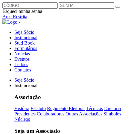
Esqueci minha senha
Área Restrita
Seja Sócio
Institucional
Stud Book
Formulários
Notícias
Eventos
Leilões
Contatos
Seja Sócio
Institucional
Associação
História
Estatuto
Regimento Eleitoral
Técnicos
Diretoria
Presidentes
Colaboradores
Outras Associações
Símbolos
Núcleos
Seja um Associado