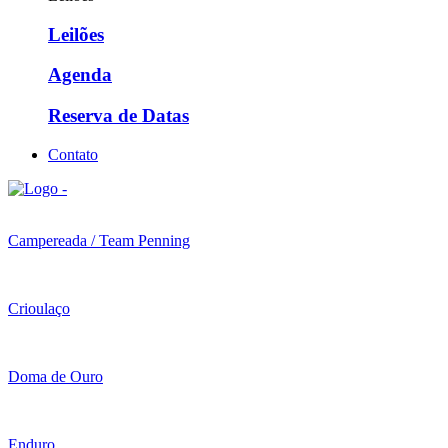
Leilões
Agenda
Reserva de Datas
Contato
Campereada / Team Penning
Crioulaço
Doma de Ouro
Enduro