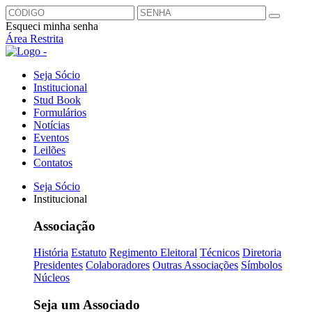
Esqueci minha senha
Área Restrita
Seja Sócio
Institucional
Stud Book
Formulários
Notícias
Eventos
Leilões
Contatos
Seja Sócio
Institucional
Associação
História
Estatuto
Regimento Eleitoral
Técnicos
Diretoria
Presidentes
Colaboradores
Outras Associações
Símbolos
Núcleos
Seja um Associado