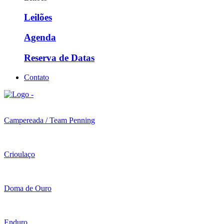
Leilões
Agenda
Reserva de Datas
Contato
Campereada / Team Penning
Crioulaço
Doma de Ouro
Enduro