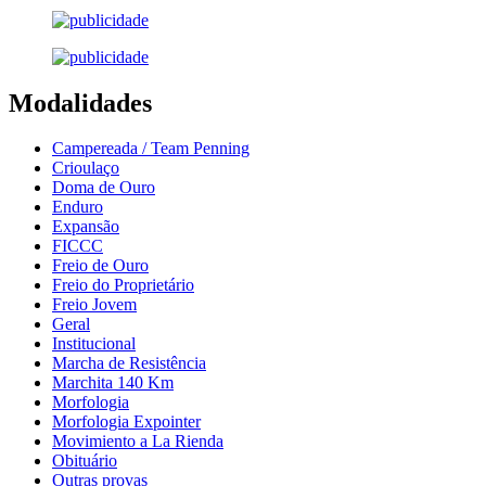
Modalidades
Campereada / Team Penning
Crioulaço
Doma de Ouro
Enduro
Expansão
FICCC
Freio de Ouro
Freio do Proprietário
Freio Jovem
Geral
Institucional
Marcha de Resistência
Marchita 140 Km
Morfologia
Morfologia Expointer
Movimiento a La Rienda
Obituário
Outras provas