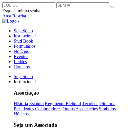
Esqueci minha senha
Área Restrita
Seja Sócio
Institucional
Stud Book
Formulários
Notícias
Eventos
Leilões
Contatos
Seja Sócio
Institucional
Associação
História
Estatuto
Regimento Eleitoral
Técnicos
Diretoria
Presidentes
Colaboradores
Outras Associações
Símbolos
Núcleos
Seja um Associado