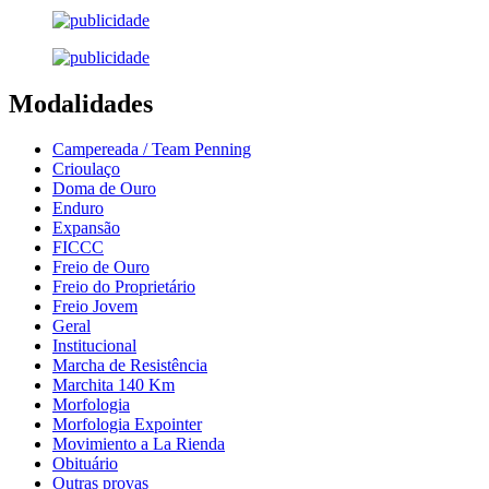
Modalidades
Campereada / Team Penning
Crioulaço
Doma de Ouro
Enduro
Expansão
FICCC
Freio de Ouro
Freio do Proprietário
Freio Jovem
Geral
Institucional
Marcha de Resistência
Marchita 140 Km
Morfologia
Morfologia Expointer
Movimiento a La Rienda
Obituário
Outras provas