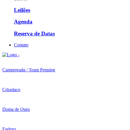
Leilões
Agenda
Reserva de Datas
Contato
Campereada / Team Penning
Crioulaço
Doma de Ouro
Enduro